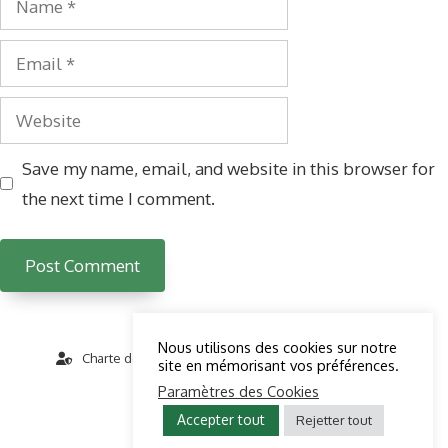
Email
Website
Save my name, email, and website in this browser for
the next time I comment.
Nous utilisons des cookies sur notre
Charte de protection de vos données personnelles
site en mémorisant vos préférences.
Paramètres des Cookies
Mentions Légales & CGU
Accepter tout
Rejetter tout
© 2026 AlloExcel