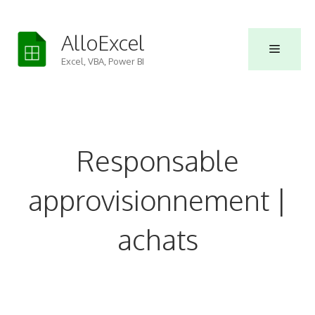
Skip
to
AlloExcel
Menu
content
Excel, VBA, Power BI
Responsable
approvisionnement |
achats