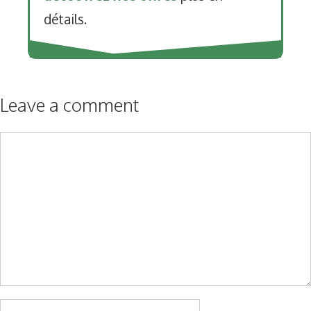
détails.
Leave a comment
Comment
Name