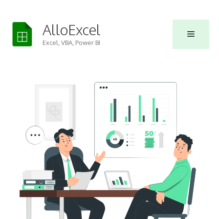
Skip
to
AlloExcel
Menu
content
Excel, VBA, Power BI