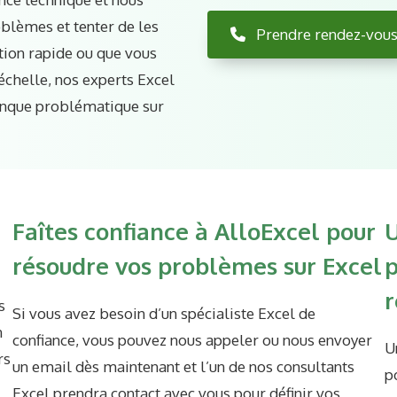
oblèmes et tenter de les
Prendre rendez-vou
tion rapide ou que vous
 échelle, nos experts Excel
conque problématique sur
Faîtes confiance à AlloExcel pour
U
résoudre vos problèmes sur Excel
p
r
s
Si vous avez besoin d’un spécialiste Excel de
n
confiance, vous pouvez nous appeler ou nous envoyer
U
rs
un email dès maintenant et l’un de nos consultants
p
Excel prendra contact avec vous pour définir vos