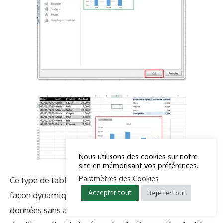
Nous utilisons des cookies sur notre
site en mémorisant vos préférences.
Paramètres des Cookies
Ce type de tableau est très utile pour obtenir de
Accepter tout
Rejetter tout
façon dynamique des résultats à partir de vos
données sans avoir à faire des opérations des tris ou