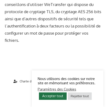
conseillons d’utiliser WeTransfer qui dispose du
protocole de cryptage TLS, du cryptage AES 256 bits
ainsi que d’autres dispositifs de sécurité tels que
l’authentification à deux facteurs ou la possibilité de
configurer un mot de passe pour protéger vos
fichiers.
Nous utilisons des cookies sur notre
Charte de protection de vos données personnelles
site en mémorisant vos préférences.
Paramètres des Cookies
Mentions Légales & CGU
Accepter tout
Rejetter tout
© 2026 AlloExcel